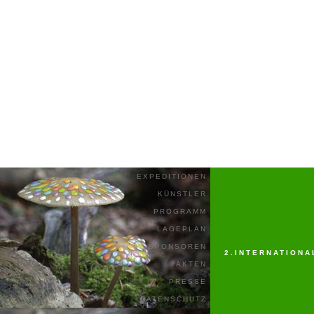
EXPEDITIONEN
KÜNSTLER
PROGRAMM
LAGEPLAN
SPONSOREN
2.INTERNATION
FAKTEN
PRESSE
DATENSCHUTZ